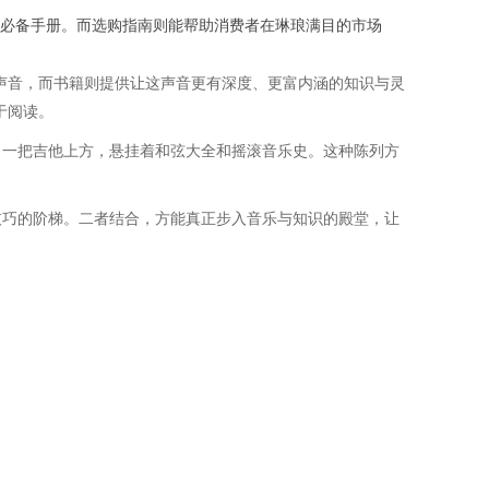
必备手册。而选购指南则能帮助消费者在琳琅满目的市场
的声音，而书籍则提供让这声音更有深度、更富内涵的知识与灵
于阅读。
；一把吉他上方，悬挂着和弦大全和摇滚音乐史。这种陈列方
技巧的阶梯。二者结合，方能真正步入音乐与知识的殿堂，让