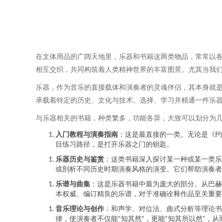
在文体用品的广阔天地里，乐器和书籍这两类物品，常常以各
相互交织，共同构筑着人类精神世界的丰富图景。尤其当我们
乐器，作为音乐的直接载体和演奏者的灵魂伴侣，其本身就
承载着特定的历史、文化与技术。选择、学习并精通一件乐器
与乐器相关的书籍，种类繁多，功能各异，大致可以划分为
入门教程与演奏指南
：这是最直接的一类。无论是《约
目练习路径，是打开乐器之门的钥匙。
乐器历史与鉴赏
：这类书籍深入探讨某一种或某一类乐
或剖析不同历史时期演奏风格的演变。它们帮助演奏者
乐谱与曲集
：这是乐器书籍中最为庞大的部分。从巴赫
本权威、编订精良的乐谱，对于准确诠释作品至关重要
音乐理论与创作
：和声学、对位法、曲式分析等理论书
律，使演奏者不仅能“知其然”，更能“知其所以然”，