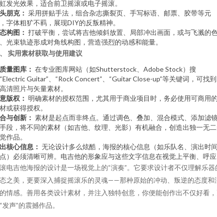
虹发光效果，适合前卫摇滚或电子摇滚。
头朋克：
采用拼贴手法，组合杂志撕裂页、手写标语、邮票、胶带等元
，字体粗犷不羁，展现DIY的反叛精神。
态构图：
打破平衡，尝试将吉他倾斜放置、局部冲出画面，或与飞溅的
、光束轨迹形成对角线构图，营造强烈的动感和能量。
、 实用素材获取与使用建议
质量图库：
在专业图库网站（如Shutterstock、Adobe Stock）搜
“Electric Guitar”、“Rock Concert”、“Guitar Close-up”等关键词，可找
高清照片与矢量素材。
意版权：
明确素材的授权范围，尤其用于商业项目时，务必使用可商用
材或获得授权。
合与创新：
素材是起点而非终点。通过调色、叠加、混合模式、添加滤
手段，将不同的素材（如吉他、纹理、光影）有机融合，创造出独一无二
觉作品。
出核心信息：
无论设计多么炫酷，海报的核心信息（如乐队名、演出时
点）必须清晰可辨。电吉他的形象应与这些文字信息在视觉上平衡、呼应
滚电吉他海报的设计是一场视觉上的“演奏”。它要求设计者不仅理解乐器
态之美，更要深入捕捉摇滚乐的灵魂——那种原始的冲动、叛逆的态度和
的情感。善用各类设计素材，并注入独特创意，你便能创作出不仅好看，
“发声”的震撼作品。