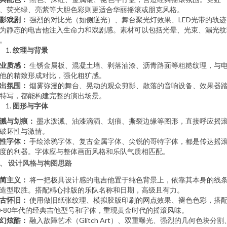
、荧光绿、亮紫等大胆色彩则更适合华丽摇滚或朋克风格。
影戏剧：
强烈的对比光（如侧逆光）、舞台聚光灯效果、LED光带的轨迹
为静态的电吉他注入生命力和戏剧感。素材可以包括光晕、光束、漏光纹
。
纹理与背景
业质感：
生锈金属板、混凝土墙、剥落油漆、沥青路面等粗糙纹理，与
他的精致形成对比，强化粗犷感。
出氛围：
烟雾弥漫的舞台、晃动的观众剪影、散落的音响设备、效果器
特写，都能构建完整的演出场景。
图形与字体
溅与划痕：
墨水泼溅、油漆滴洒、划痕、撕裂边缘等图形，直接呼应摇
破坏性与激情。
性字体：
手绘涂鸦字体、复古金属字体、尖锐的哥特字体，都是传达摇
度的利器。字体应与整体画面风格和乐队气质相匹配。
、 设计风格与构图思路
简主义：
将一把极具设计感的电吉他置于纯色背景上，依靠其本身的线
造型取胜。搭配精心排版的乐队名称和日期，高级且有力。
古怀旧：
使用做旧纸张纹理、模拟胶版印刷的网点效果、褪色色彩，搭
0-80年代的经典吉他型号和字体，重现黄金时代的摇滚风味。
幻炫酷：
融入故障艺术（Glitch Art）、双重曝光、强烈的几何色块分割