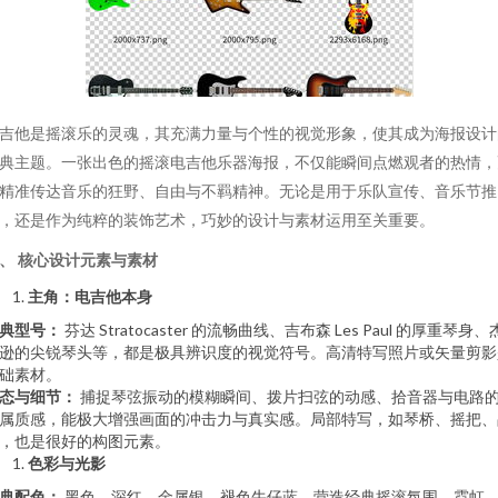
吉他是摇滚乐的灵魂，其充满力量与个性的视觉形象，使其成为海报设计
典主题。一张出色的摇滚电吉他乐器海报，不仅能瞬间点燃观者的热情，
精准传达音乐的狂野、自由与不羁精神。无论是用于乐队宣传、音乐节推
，还是作为纯粹的装饰艺术，巧妙的设计与素材运用至关重要。
、 核心设计元素与素材
主角：电吉他本身
典型号：
芬达 Stratocaster 的流畅曲线、吉布森 Les Paul 的厚重琴身、
逊的尖锐琴头等，都是极具辨识度的视觉符号。高清特写照片或矢量剪影
础素材。
态与细节：
捕捉琴弦振动的模糊瞬间、拨片扫弦的动感、拾音器与电路
属质感，能极大增强画面的冲击力与真实感。局部特写，如琴桥、摇把、
，也是很好的构图元素。
色彩与光影
典配色：
黑色、深红、金属银、褪色牛仔蓝，营造经典摇滚氛围。霓虹